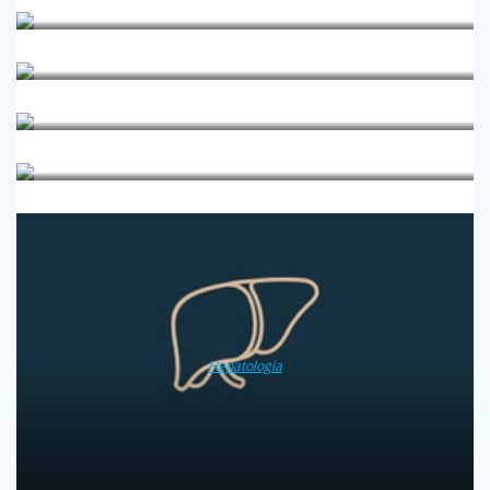
Edukacja położnicza
Endokrynologia
Fizjoterapia
Genetyka kliniczna
Hepatologia