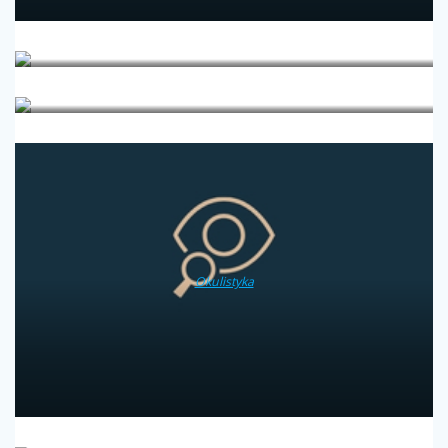
Medycyna estetyczna
Medycyna podróży
Okulistyka