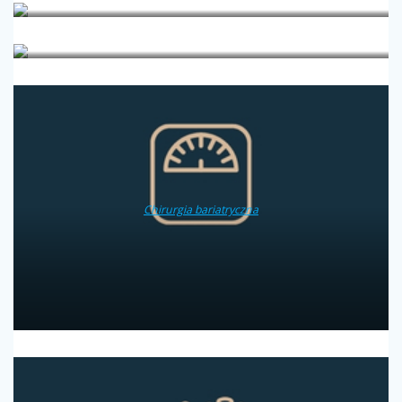
Alergologia
Badania laboratoryjne
Chirurgia bariatryczna