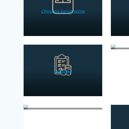
Chirurgia bariatryczna
Dietetyka
Genetyka kliniczna