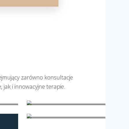
bejmujący zarówno konsultacje
jak i innowacyjne terapie.
Badania laboratoryjne
Diabetologia