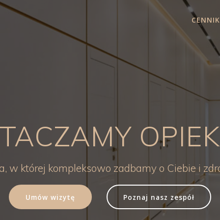
CENNIK
TACZAMY OPIE
ka, w której kompleksowo zadbamy o Ciebie i zd
Umów wizytę
Poznaj nasz zespół