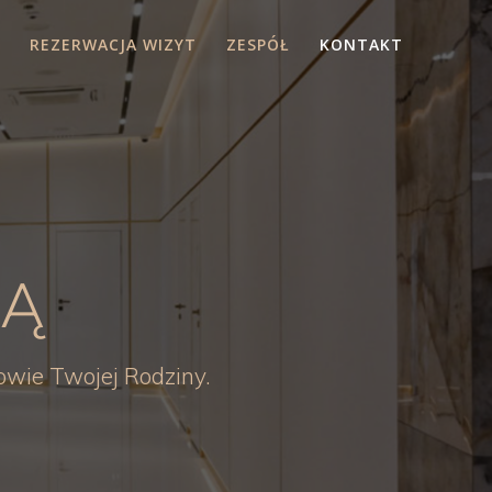
REZERWACJA WIZYT
ZESPÓŁ
KONTAKT
KĄ
rowie Twojej Rodziny.