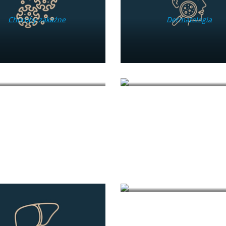
Choroby zakaźne
Dermatologia
Edukacja położnicza
Endokrynologia
Medycyna estetyczna