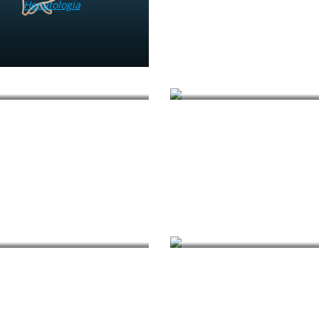
Hepatologia
Pediatria
Perinatologia
Radiologia
Urofizjoterapia