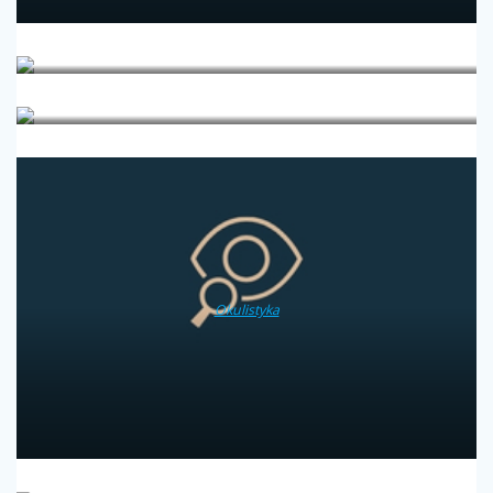
Medycyna estetyczna
Medycyna podróży
Okulistyka