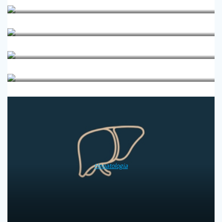
Edukacja położnicza
Endokrynologia
Fizjoterapia
Genetyka kliniczna
Hepatologia