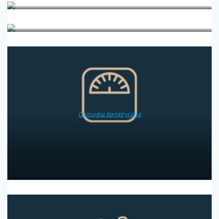
Alergologia
Badania laboratoryjne
Chirurgia bariatryczna